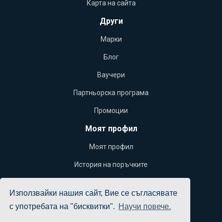
Карта на сайта
Други
Марки
Блог
Ваучери
Партньорска програма
Промоции
Моят профил
Моят профил
История на поръчките
Желани продукти
Използвайки нашия сайт, Вие се съгласявате
Бюлетин
с употребата на "бисквитки".
Научи повече.