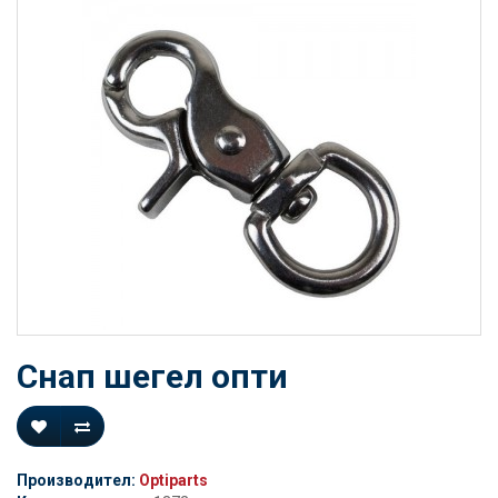
Снап шегел опти
Производител:
Optiparts