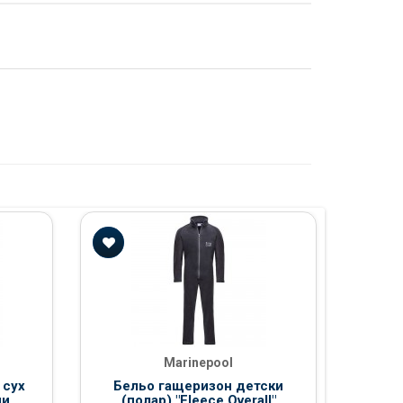
Сух 
€ 281.
Marinepool
 сух
Бельо гащеризон детски
пи
(полар) "Fleece Overall"