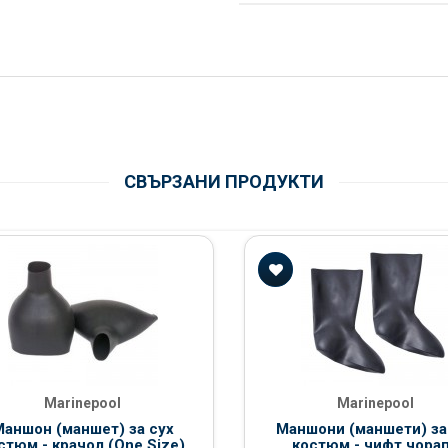
СВЪРЗАНИ ПРОДУКТИ
Marinepool
Marinepool
аншон (маншет) за сух
Маншони (маншети) за
стюм - крачол (One Size)
костюм - чифт чора