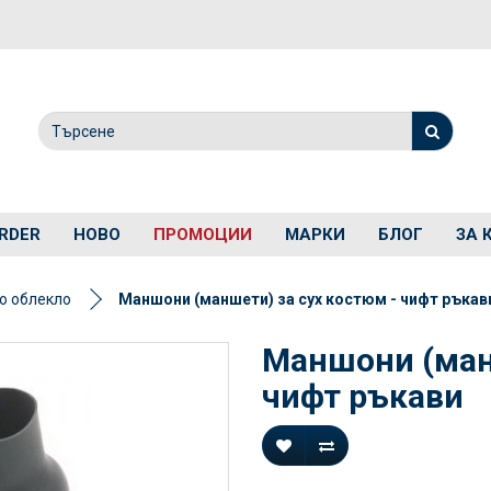
RDER
НОВО
ПРОМОЦИИ
МАРКИ
БЛОГ
ЗА 
о облекло
Маншони (маншети) за сух костюм - чифт ръкав
Маншони (манш
чифт ръкави