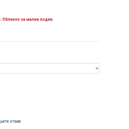
о
;
Облекло за малки лодки
;
шете отзив