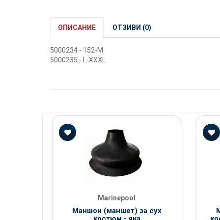
ОПИСАНИЕ
ОТЗИВИ (0)
5000234 - 152-M
5000235 - L-XXXL
Marinepool
Маншон (маншет) за сух
М
костюм - яка
ко