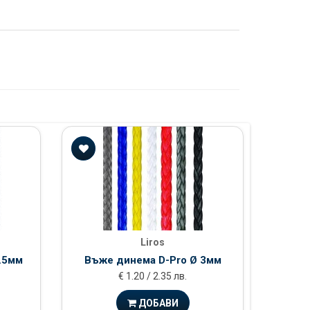
Liros
.5мм
Въже динема D-Pro Ø 3мм
Въж
€ 1.20 / 2.35 лв.
ДОБАВИ