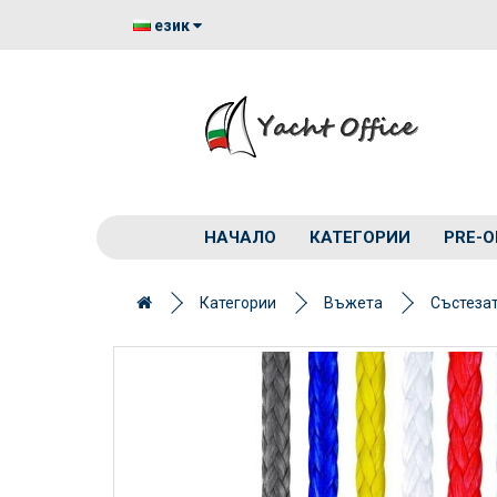
език
НАЧАЛО
КАТЕГОРИИ
PRE-O
Категории
Въжета
Състеза