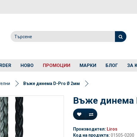
RDER
НОВО
ПРОМОЦИИ
МАРКИ
БЛОГ
ЗА 
телни
Въже динема D-Pro Ø 2мм
Въже динема 
Производител:
Liros
Код на продукта:
01505-0200