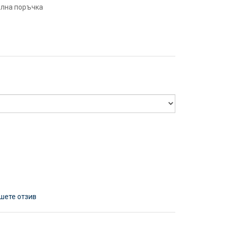
елна поръчка
шете отзив