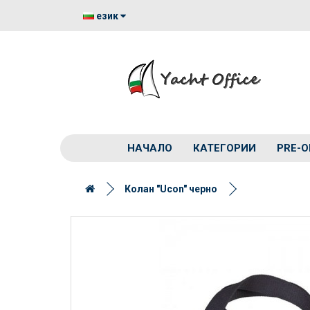
език
НАЧАЛО
КАТЕГОРИИ
PRE-O
Колан "Ucon" черно