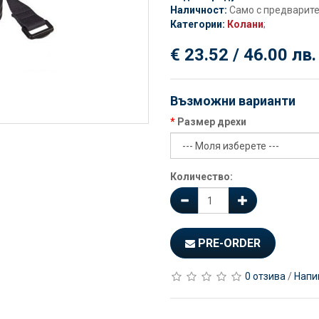
Наличност:
Само с предварит
Категории:
Колани
;
€ 23.52 / 46.00 лв.
Възможни варианти
Размер дрехи
Количество:
PRE-ORDER
0 отзива
/
Напи