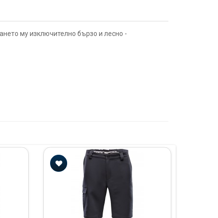
ането му изключително бързо и лесно -
К