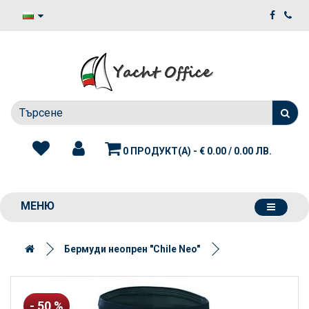
0 ПРОДУКТ(А) - € 0.00 / 0.00 ЛВ.
МЕНЮ
Бермуди неопрен "Chile Neo"
- 50 %