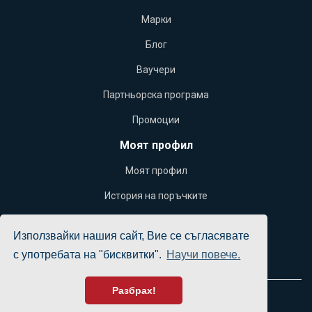
Марки
Блог
Ваучери
Партньорска програма
Промоции
Моят профил
Моят профил
История на поръчките
Желани продукти
Използвайки нашия сайт, Вие се съгласявате
Бюлетин
с употребата на "бисквитки".
Научи повече.
Разбрах!