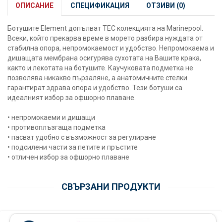
ОПИСАНИЕ
СПЕЦИФИКАЦИЯ
ОТЗИВИ (0)
Ботушите Element допълват TEC колекцията на Marinepool.
Всеки, който прекарва време в морето разбира нуждата от
стабилна опора, непромокаемост и удобство. Непромокаема и
дишащата мембрана осигурява сухотата на Вашите крака,
както и лекотата на ботушите. Каучуковата подметка не
позволява никакво пързаляне, а анатомичните стелки
гарантират здрава опора и удобство. Тези ботуши са
идеалният избор за офшорно плаване.
• непромокаеми и дишащи
• противоплъзгаща подметка
• пасват удобно с възможност за регулиране
• подсилени части за петите и пръстите
• отличен избор за офшорно плаване
СВЪРЗАНИ ПРОДУКТИ