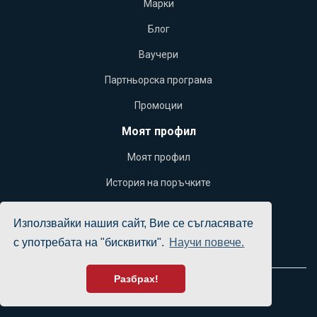
Марки
Блог
Ваучери
Партньорска програма
Промоции
Моят профил
Моят профил
История на поръчките
Желани продукти
Използвайки нашия сайт, Вие се съгласявате
Бюлетин
с употребата на "бисквитки".
Научи повече.
Разбрах!
Yacht Office © 2026