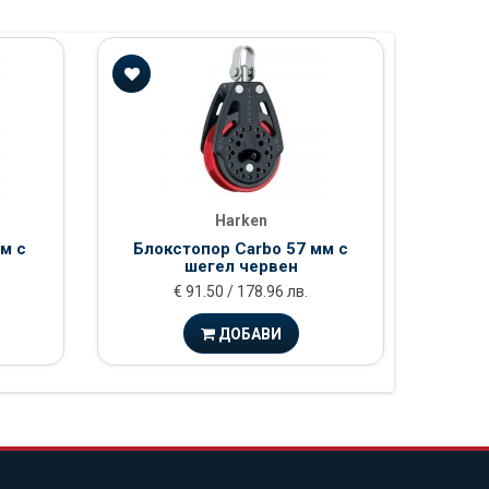
Harken
м с
Блокстопор Carbo 57 мм с
Блок
шегел червен
€ 91.50 / 178.96 лв.
ДОБАВИ