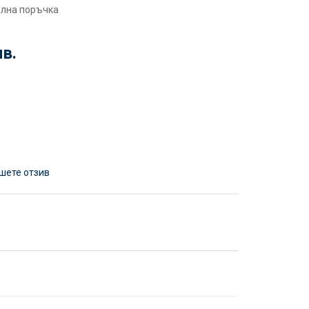
елна поръчка
лв.
шете отзив