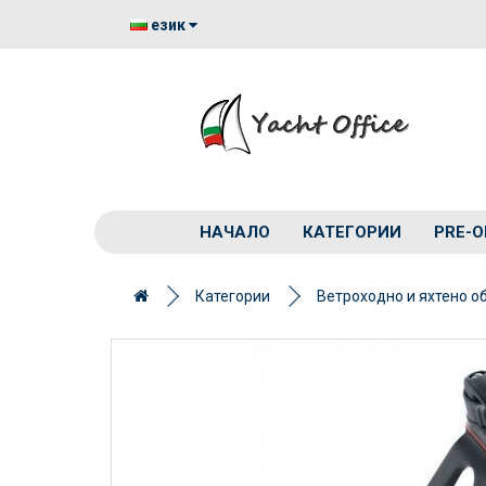
език
НАЧАЛО
КАТЕГОРИИ
PRE-O
Категории
Ветроходно и яхтено о