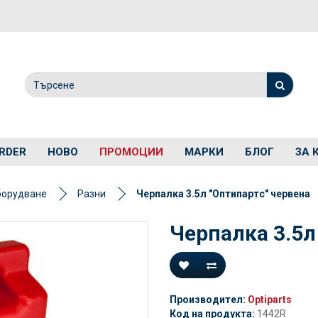
RDER
НОВО
ПРОМОЦИИ
МАРКИ
БЛОГ
ЗА 
борудване
Разни
Черпалка 3.5л "Оптипартс" червена
Черпалка 3.5л
Производител:
Optiparts
Код на продукта:
1442R