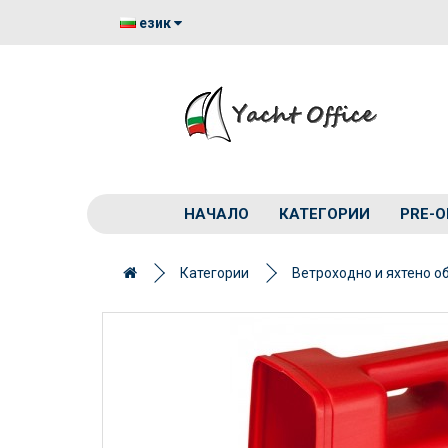
език
НАЧАЛО
КАТЕГОРИИ
PRE-O
Категории
Ветроходно и яхтено о