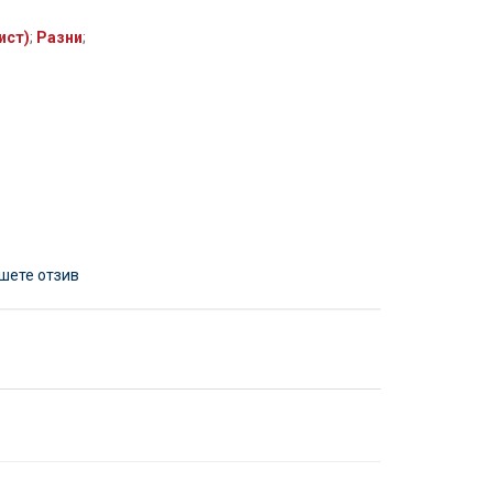
ист)
;
Разни
;
шете отзив