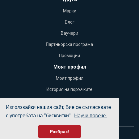
Марки
Блог
Ваучери
Партньорска програма
Промоции
Моят профил
Моят профил
История на поръчките
Желани продукти
Използвайки нашия сайт, Вие се съгласявате
Бюлетин
с употребата на "бисквитки".
Научи повече.
Разбрах!