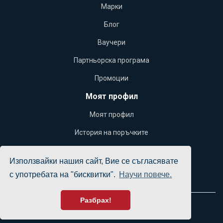
Марки
Блог
Ваучери
Партньорска програма
Промоции
Моят профил
Моят профил
История на поръчките
Желани продукти
Използвайки нашия сайт, Вие се съгласявате
Бюлетин
с употребата на "бисквитки".
Научи повече.
Разбрах!
Yacht Office © 2026