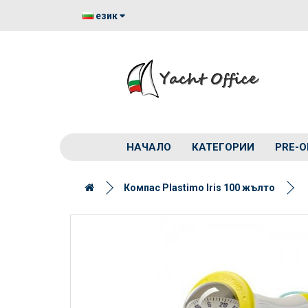
език
НАЧАЛО
КАТЕГОРИИ
PRE-O
Компас Plastimo Iris 100 жълто