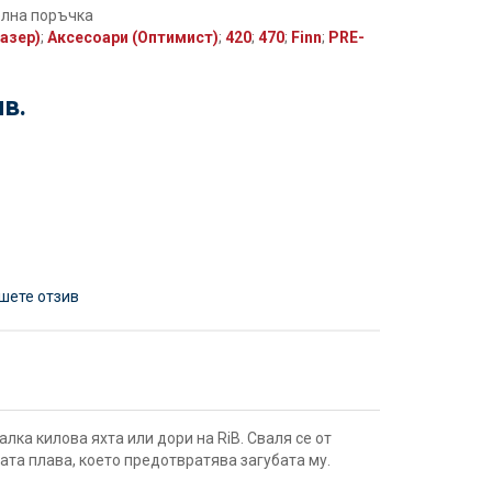
елна поръчка
азер)
;
Аксесоари (Оптимист)
;
420
;
470
;
Finn
;
PRE-
лв.
шете отзив
алка килова яхта или дори на RiB. Сваля се от
ата плава, което предотвратява загубата му.