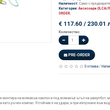
Наличност:
Само с предварит
Категории:
Аксесоари (ILCA/Л
ORDER
;
€ 117.60 / 230.01 
Количество:
PRE-ORDER
0 отзива
/
Напи
а се монтира на всякакъв наклон и под всякакъв ъгъл на швертбот, м
 като ръчен компас. Устойчив е на удари, а при изпускане във вод