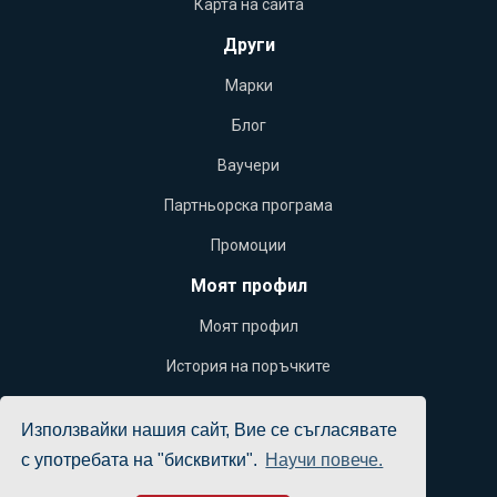
Карта на сайта
Други
Марки
Блог
Ваучери
Партньорска програма
Промоции
Моят профил
Моят профил
История на поръчките
Желани продукти
Използвайки нашия сайт, Вие се съгласявате
Бюлетин
с употребата на "бисквитки".
Научи повече.