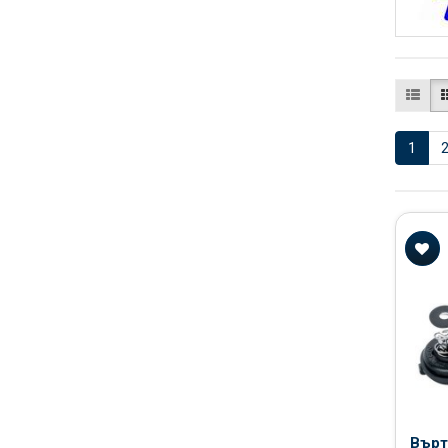
1
Върт