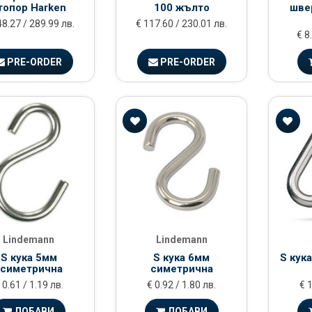
топор Harken
100 жълто
швер
48.27 / 289.99 лв.
€ 117.60 / 230.01 лв.
€ 8
PRE-ORDER
PRE-ORDER
Lindemann
Lindemann
S кука 5мм
S кука 6мм
S кук
асиметрична
симетрична
 0.61 / 1.19 лв.
€ 0.92 / 1.80 лв.
€ 1
ДОБАВИ
ДОБАВИ