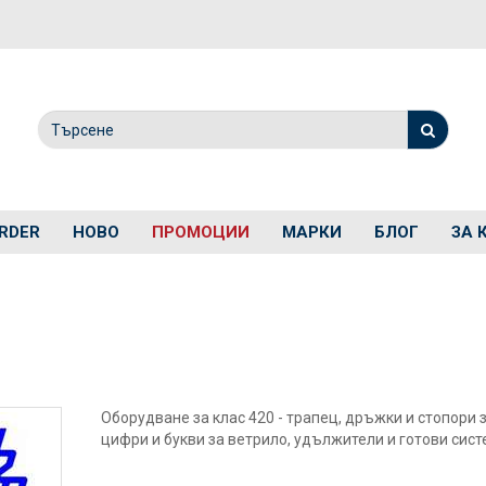
RDER
НОВО
ПРОМОЦИИ
МАРКИ
БЛОГ
ЗА 
Оборудване за клас 420 - трапец, дръжки и стопори 
цифри и букви за ветрило, удължители и готови сист