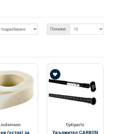
Покажи:
Lindemann
Optiparts
на (устна) за
Удължител CARBON