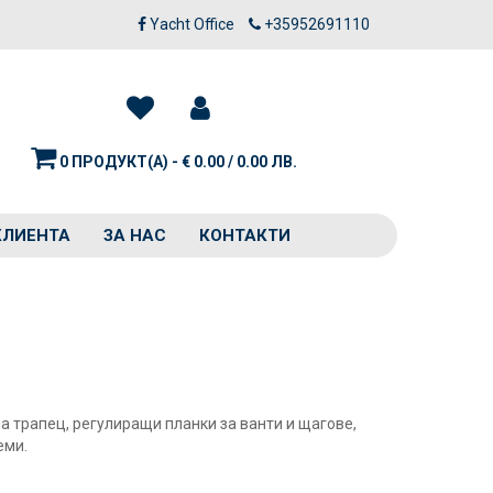
Yacht Office
+35952691110
0 ПРОДУКТ(А) - € 0.00 / 0.00 ЛВ.
КЛИЕНТА
ЗА НАС
КОНТАКТИ
за трапец, регулиращи планки за ванти и щагове,
еми.