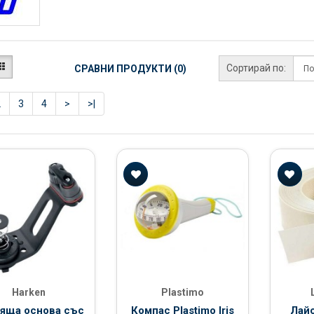
Сортирай по:
СРАВНИ ПРОДУКТИ (0)
2
3
4
>
>|
Harken
Plastimo
яща основа със
Компас Plastimo Iris
Лайс