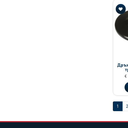
Дръж
т
€ 
1