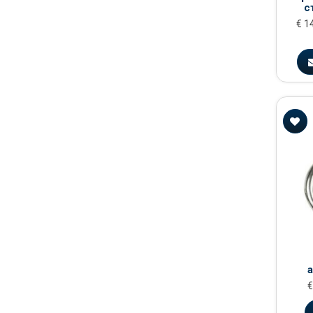
с
€ 1
€