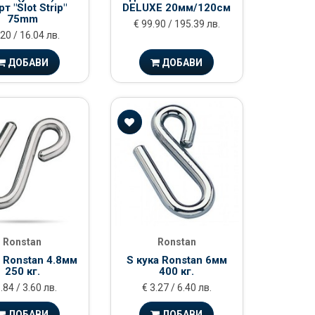
т "Slot Strip"
DELUXE 20мм/120см
75mm
€ 99.90 / 195.39 лв.
.20 / 16.04 лв.
ДОБАВИ
ДОБАВИ
Ronstan
Ronstan
а Ronstan 4.8мм
S кука Ronstan 6мм
250 кг.
400 кг.
.84 / 3.60 лв.
€ 3.27 / 6.40 лв.
ДОБАВИ
ДОБАВИ