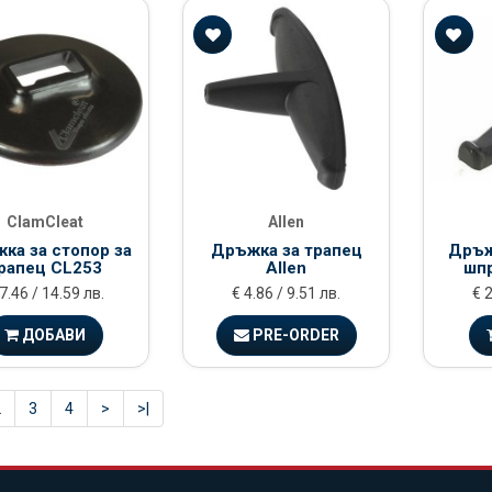
ClamCleat
Allen
ка за стопор за
Дръжка за трапец
Дръж
рапец CL253
Allen
шпр
7.46 / 14.59 лв.
€ 4.86 / 9.51 лв.
€ 2
ДОБАВИ
PRE-ORDER
2
3
4
>
>|