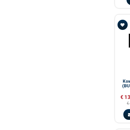
Ком
(BU
€ 13
€