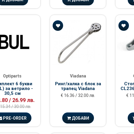
Optiparts
Viadana
плект 6 букви
Ринг/халка с блок за
Сто
L) за ветрило -
трапец Viadana
CL236
30,5 см
€ 16.36 / 32.00 лв.
€ 11
.80 / 26.99 лв.
 15.34 / 30.00 лв.
PRE-ORDER
ДОБАВИ