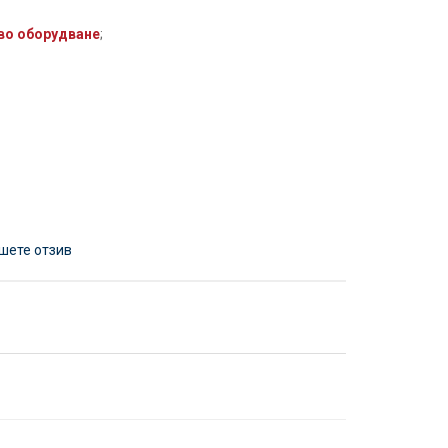
во оборудване
;
шете отзив