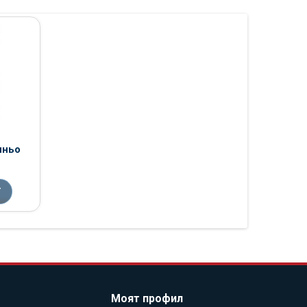
иньо
Т
Моят профил