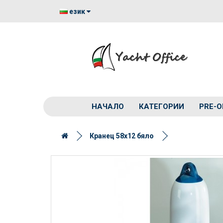
език
НАЧАЛО
КАТЕГОРИИ
PRE-O
Кранец 58x12 бяло