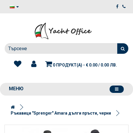
0 ПРОДУКТ(А) - € 0.00 / 0.00 ЛВ.
МЕНЮ
Ръкавици "Sprenger" Amara дълги пръсти, черни