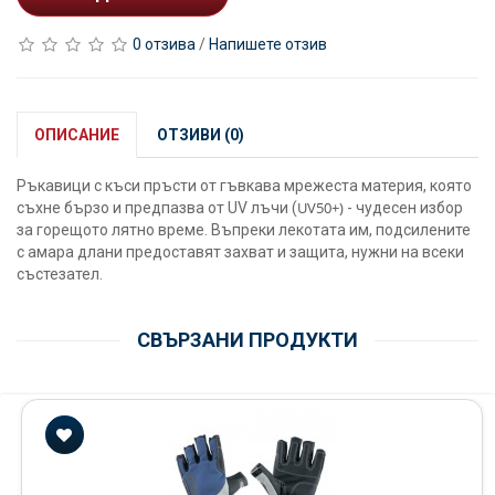
0 отзива
/
Напишете отзив
ОПИСАНИЕ
ОТЗИВИ (0)
Ръкавици с къси пръсти от гъвкава мрежеста материя, която
UV50+)
съхне бързо и предпазва от UV лъчи (
- чудесен избор
за горещото лятно време. Въпреки лекотата им, подсилените
с амара длани предоставят захват и защита, нужни на всеки
състезател.
СВЪРЗАНИ ПРОДУКТИ