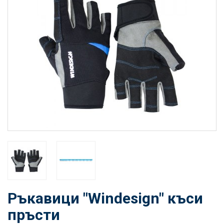
Ръкавици "Windesign" къси
пръсти