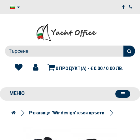
0 ПРОДУКТ(А) - € 0.00 / 0.00 ЛВ.
МЕНЮ
Ръкавици "Windesign" къси пръсти