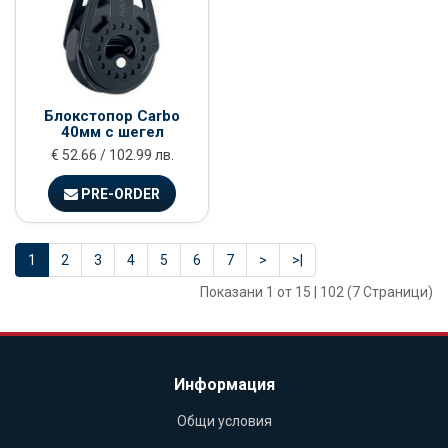
Блокстопор Carbo
40мм с шегел
€ 52.66 / 102.99 лв.
PRE-ORDER
1
2
3
4
5
6
7
>
>|
Показани 1 от 15 | 102 (7 Страници)
Информация
Общи условия