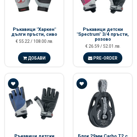
Ръкавици "Харкен"
Ръкавици детски
дълги пръсти, сиво
"Spectrum" 3/4 пръсти,
розово
€ 55.22 / 108.00 лв.
€ 26.59 / 52.01 лв.
ДОБАВИ
PRE-ORDER
Ръкавици детски
Блок 29мм Carbo Т2 с