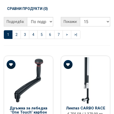
СРАВНИ ПРОДУКТИ (0)
Подредба:
Покажи:
1
2
3
4
5
6
7
>
>|
Дръжка за лебедка
Ликпаз CARBO RACE
"One Touch" карбон