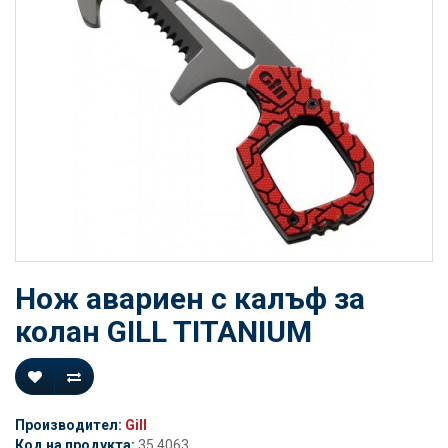
Нож авариен с калъф за
колан GILL TITANIUM
Производител:
Gill
Код на продукта:
35.4063