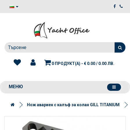
0 ПРОДУКТ(А) - € 0.00 / 0.00 ЛВ.
МЕНЮ
Нож авариен с калъф за колан GILL TITANIUM