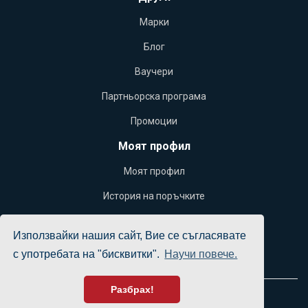
Марки
Блог
Ваучери
Партньорска програма
Промоции
Моят профил
Моят профил
История на поръчките
Желани продукти
Използвайки нашия сайт, Вие се съгласявате
Бюлетин
с употребата на "бисквитки".
Научи повече.
Разбрах!