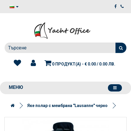
0 ПРОДУКТ(А) - € 0.00 / 0.00 ЛВ.
МЕНЮ
Яке полар с мембрана "Lausanne" черно