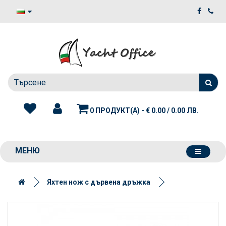
0 ПРОДУКТ(А) - € 0.00 / 0.00 ЛВ.
МЕНЮ
Яхтен нож с дървена дръжка