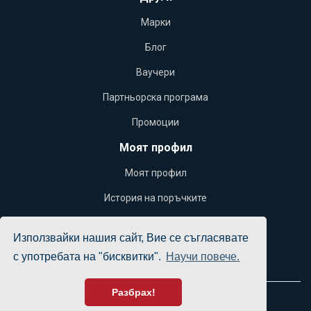
Марки
Блог
Ваучери
Партньорска програма
Промоции
Моят профил
Моят профил
История на поръчките
Желани продукти
Използвайки нашия сайт, Вие се съгласявате
Бюлетин
с употребата на "бисквитки".
Научи повече.
Разбрах!