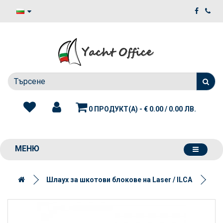
0 ПРОДУКТ(А) - € 0.00 / 0.00 ЛВ.
МЕНЮ
Шлаух за шкотови блокове на Laser / ILCA