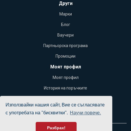
Други
Марки
Блог
Ваучери
Партньорска програма
Промоции
Моят профил
Моят профил
История на поръчките
Желани продукти
Използвайки нашия сайт, Вие се съгласявате
Бюлетин
с употребата на "бисквитки".
Научи повече.
Разбрах!