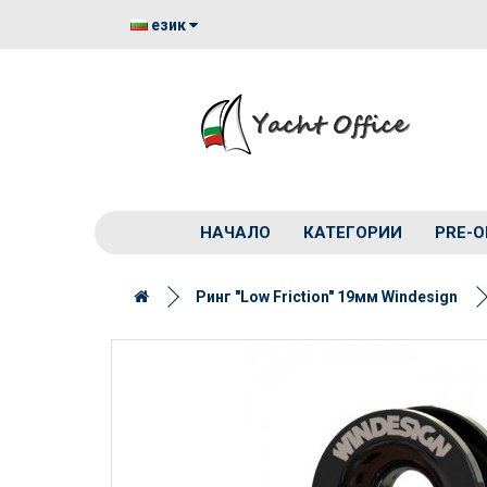
език
НАЧАЛО
КАТЕГОРИИ
PRE-O
Ринг "Low Friction" 19мм Windesign