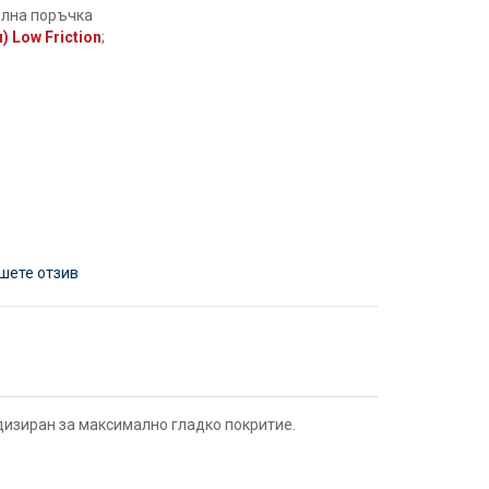
елна поръчка
 Low Friction
;
шете отзив
одизиран за максимално гладко покритие.