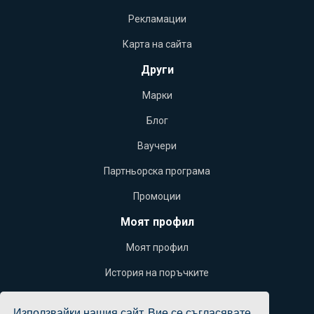
Рекламации
Карта на сайта
Други
Марки
Блог
Ваучери
Партньорска програма
Промоции
Моят профил
Моят профил
История на поръчките
Желани продукти
Използвайки нашия сайт, Вие се съгласявате