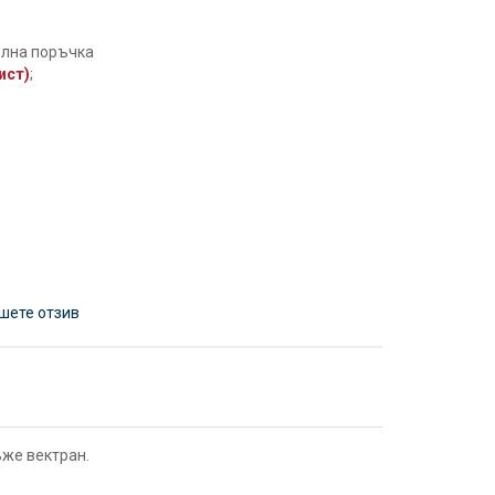
елна поръчка
ист)
;
шете отзив
ъже вектран.