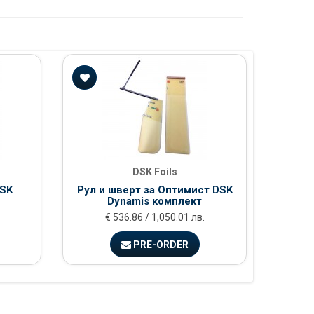
DSK Foils
DSK
Рул и шверт за Оптимист DSK
Шверт 
Dynamis комплект
€ 536.86 / 1,050.01 лв.
PRE-ORDER