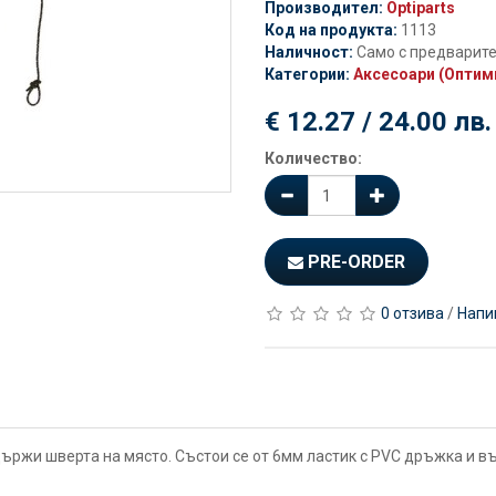
Производител:
Optiparts
Код на продукта:
1113
Наличност:
Само с предварит
Категории:
Аксесоари (Оптим
€ 12.27 / 24.00 лв.
Количество:
PRE-ORDER
0 отзива
/
Напи
ържи шверта на място. Състои се от 6мм ластик с PVC дръжка и в