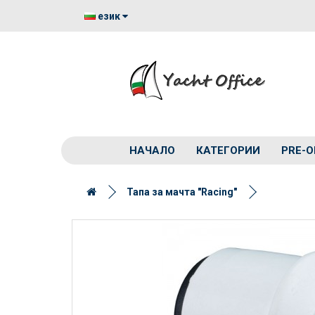
език
НАЧАЛО
КАТЕГОРИИ
PRE-O
Тапа за мачта "Racing"