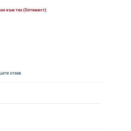
не към тях (Оптимист)
;
шете отзив