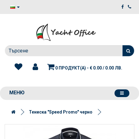
0 ПРОДУКТ(А) - € 0.00 / 0.00 ЛВ.
МЕНЮ
Тениска "Speed Promo" черно