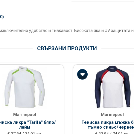
0)
зключително удобство и гъвкавост. Високата яка и UV защитата н
СВЪРЗАНИ ПРОДУКТИ
Marinepool
Marinepool
ниска ликра "Tarifa" бяло/
Тениска ликра мъжка б
лайм
тъмно синьо/черве