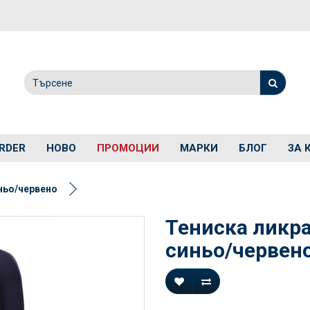
RDER
НОВО
ПРОМОЦИИ
МАРКИ
БЛОГ
ЗА 
ньо/червено
Тениска ликр
синьо/червен