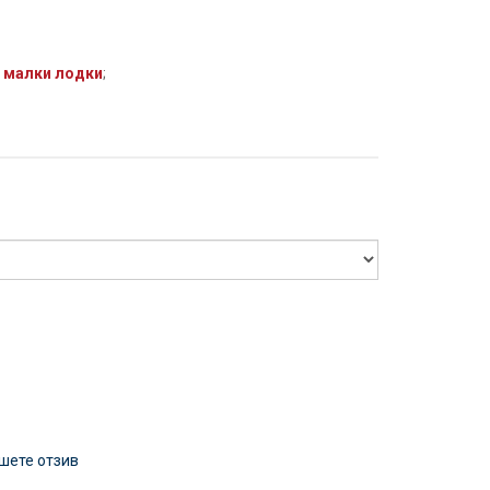
 малки лодки
;
шете отзив