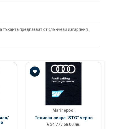
а тъканта предпазват от слънчеви изгаряния.
Marinepool
яло/
Тениска ликра "STG" черно
Тенис
но
€ 34.77 / 68.00 лв.