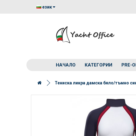
език
НАЧАЛО
КАТЕГОРИИ
PRE-O
Тениска ликра дамска бяло/тъмно си