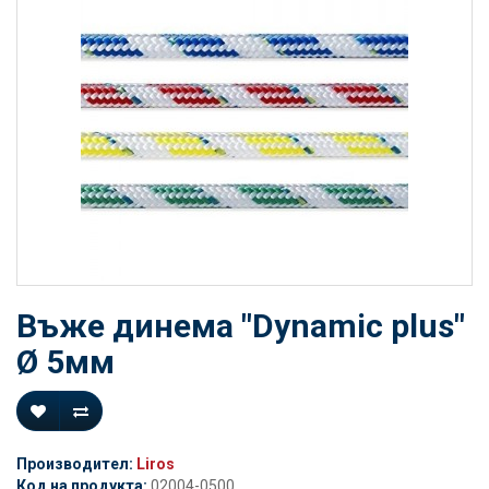
Въже динема "Dynamic plus"
Ø 5мм
Производител:
Liros
Код на продукта:
02004-0500