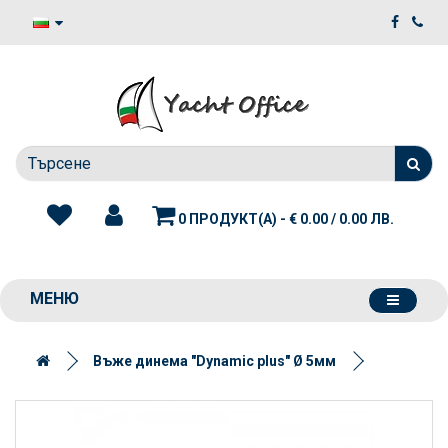
0 ПРОДУКТ(А) - € 0.00 / 0.00 ЛВ.
МЕНЮ
Въже динема "Dynamic plus" Ø 5мм