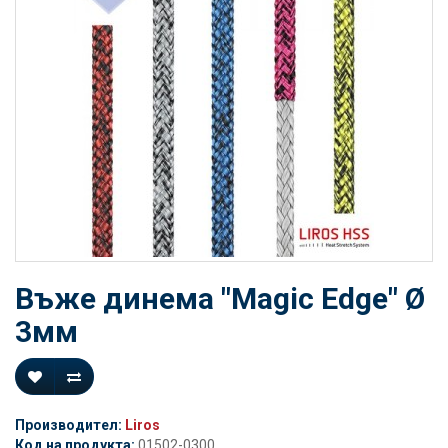
Въже динема "Magic Edge" Ø
3мм
Производител:
Liros
Код на продукта:
01502-0300