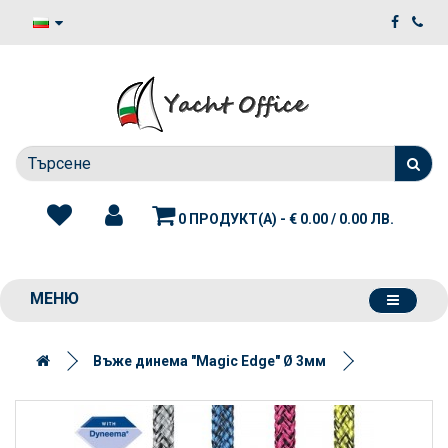
0 ПРОДУКТ(А) - € 0.00 / 0.00 ЛВ.
МЕНЮ
Въже динема "Magic Edge" Ø 3мм