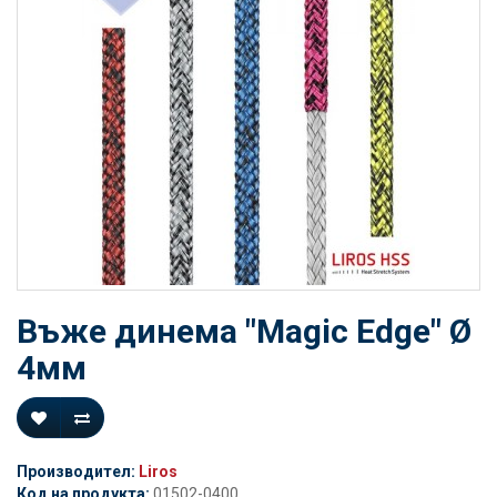
Въже динема "Magic Edge" Ø
4мм
Производител:
Liros
Код на продукта:
01502-0400