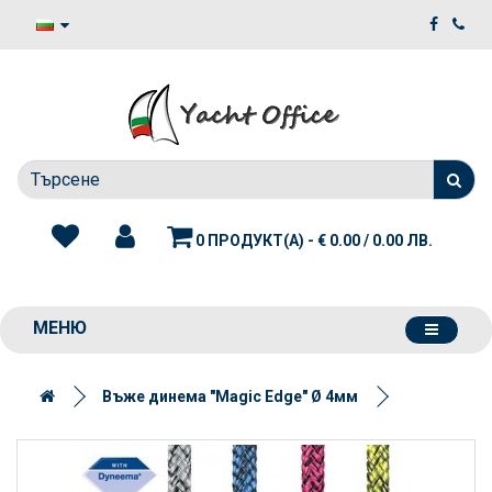
0 ПРОДУКТ(А) - € 0.00 / 0.00 ЛВ.
МЕНЮ
Въже динема "Magic Edge" Ø 4мм