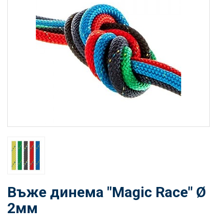
Въже динема "Magic Race" Ø
2мм