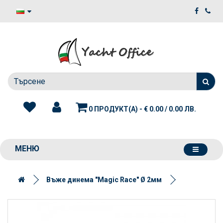
0 ПРОДУКТ(А) - € 0.00 / 0.00 ЛВ.
МЕНЮ
Въже динема "Magic Race" Ø 2мм