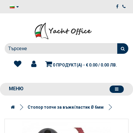
0 ПРОДУКТ(А) - € 0.00 / 0.00 ЛВ.
МЕНЮ
Стопор топче за въже/ластик Ø 6мм