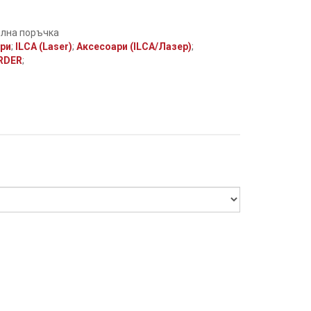
елна поръчка
ари
;
ILCA (Laser)
;
Аксесоари (ILCA/Лазер)
;
RDER
;