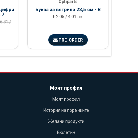
Optiparts
 цифри
Буква за ветрило 23,5 см - B
Буква
.7
€ 2.05 / 4.01 лв.
6.81 /
PRE-ORDER
Моят профил
Моят профил
История на поръчките
Желани продукти
Бюлетин