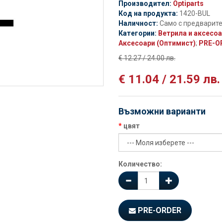
Производител:
Optiparts
Код на продукта:
1420-BUL
Наличност:
Само с предварит
Категории:
Ветрила и аксесо
Аксесоари (Оптимист)
;
PRE-O
€ 12.27 / 24.00 лв.
€ 11.04 / 21.59 лв.
Възможни варианти
цвят
Количество:
PRE-ORDER