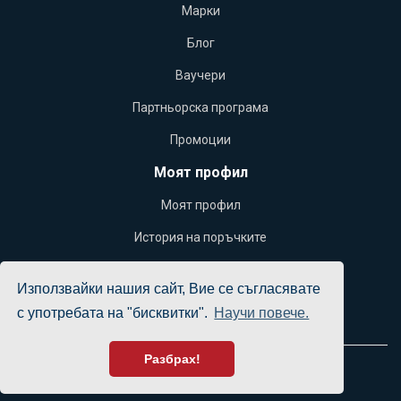
Марки
Блог
Ваучери
Партньорска програма
Промоции
Моят профил
Моят профил
История на поръчките
Желани продукти
Използвайки нашия сайт, Вие се съгласявате
Бюлетин
с употребата на "бисквитки".
Научи повече.
Разбрах!
Yacht Office © 2026