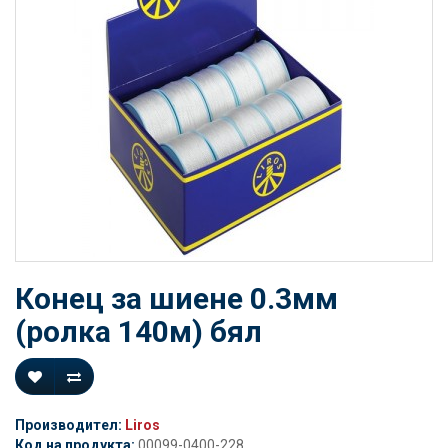
Конец за шиене 0.3мм
(ролка 140м) бял
Производител:
Liros
Код на продукта:
00099-0400-228