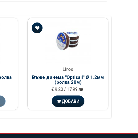
Liros
ролка
Въже динема "Optisail" Ø 1.2мм
(ролка 20м)
€ 9.20 / 17.99 лв.
Т
ДОБАВИ