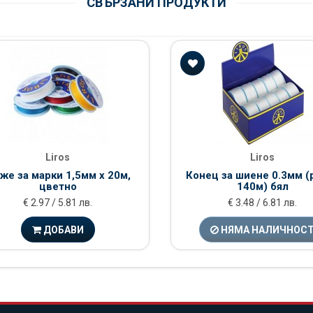
СВЪРЗАНИ ПРОДУКТИ
Liros
Liros
же за марки 1,5мм x 20м,
Конец за шиене 0.3мм (
цветно
140м) бял
€ 2.97 / 5.81 лв.
€ 3.48 / 6.81 лв.
ДОБАВИ
НЯМА НАЛИЧНОС