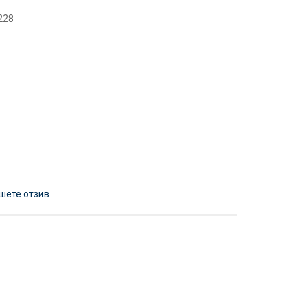
228
шете отзив