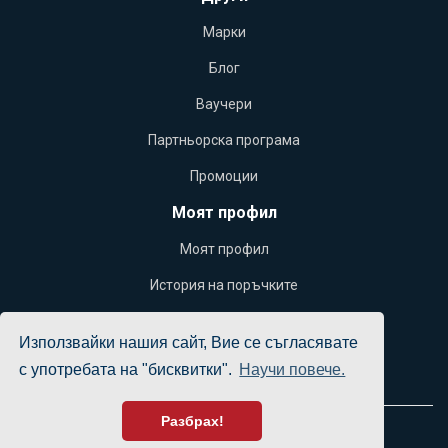
Марки
Блог
Ваучери
Партньорска програма
Промоции
Моят профил
Моят профил
История на поръчките
Желани продукти
Използвайки нашия сайт, Вие се съгласявате
Бюлетин
с употребата на "бисквитки".
Научи повече.
Разбрах!