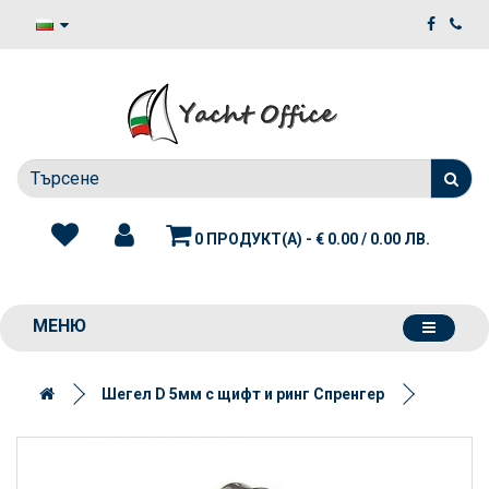
0 ПРОДУКТ(А) - € 0.00 / 0.00 ЛВ.
МЕНЮ
Шегел D 5мм с щифт и ринг Спренгер