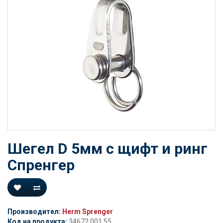
Шегел D 5мм с щифт и ринг
Спренгер
Производител:
Herm Sprenger
Код на продукта:
34672 001 55