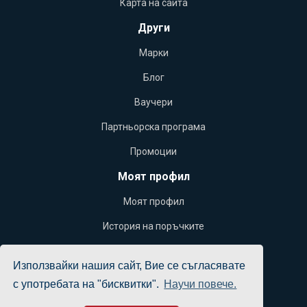
Карта на сайта
Други
Марки
Блог
Ваучери
Партньорска програма
Промоции
Моят профил
Моят профил
История на поръчките
Желани продукти
Използвайки нашия сайт, Вие се съгласявате
Бюлетин
с употребата на "бисквитки".
Научи повече.