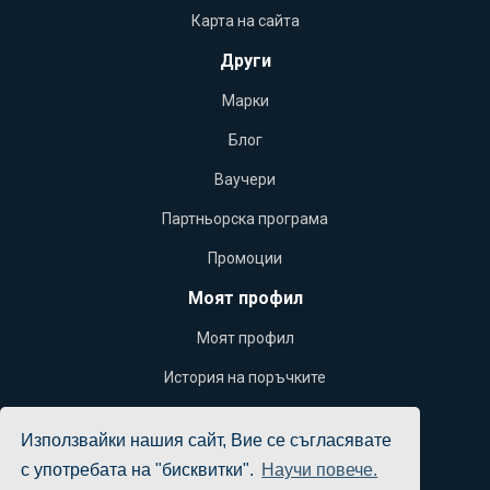
Карта на сайта
Други
Марки
Блог
Ваучери
Партньорска програма
Промоции
Моят профил
Моят профил
История на поръчките
Желани продукти
Използвайки нашия сайт, Вие се съгласявате
Бюлетин
с употребата на "бисквитки".
Научи повече.