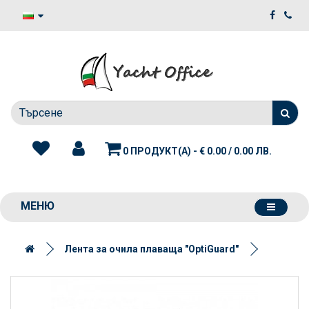
0 ПРОДУКТ(А) - € 0.00 / 0.00 ЛВ.
МЕНЮ
Лента за очила плаваща "OptiGuard"