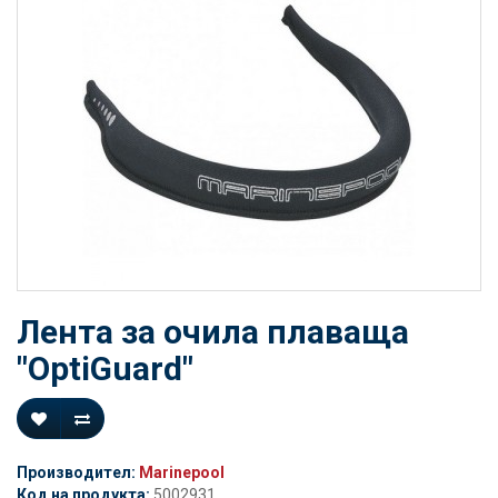
Лента за очила плаваща
"OptiGuard"
Производител:
Marinepool
Код на продукта:
5002931