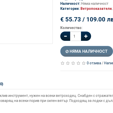
Наличност:
Няма наличност
Категории:
Ветропоказатели
;
€ 55.73 / 109.00 лв
Количество:
НЯМА НАЛИЧНОСТ
0 отзива
/
Напи
0)
лив инструмент, нужен на всеки ветроходец. Снабден с отражателн
говарящ на всеки порив при силен вятър. Подходящ за лодки с дълж