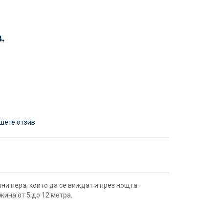
.
шете отзив
и пера, които да се виждат и през нощта.
ина от 5 до 12 метра.